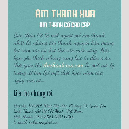
Bản thân tôi là một người mê âm thanh,
nhất là những âm thanh nguyên bản mang
lại cảm xúc và hơi thở của cuộc sống. Nếu
bạn yêu thích những cung bậc in dấu màu
thời gian thì
Amthanhxua.com
là một nơi lý
tưởng để tìm lại một thời hoài niệm của
ngày xưa cũ….
Liên hệ chúng tôi
Địa chỉ:
104/4A Nhất Chi Mai, Phường 13, Quận Tân
bình, Thành phố Hồ Chí Minh, Việt Nam.
Điện thoại:
(+84) 2873 040 030.
E-mail:
Info@maytech.vn