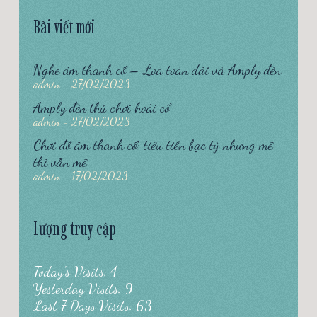
Bài viết mới
Nghe âm thanh cổ – Loa toàn dải và Amply đèn
admin
27/02/2023
Amply đèn thú chơi hoài cổ
admin
27/02/2023
Chơi đồ âm thanh cổ: tiêu tiền bạc tỷ nhưng mê
thì vẫn mê
admin
17/02/2023
Lượng truy cập
Today's Visits: 4
Yesterday Visits: 9
Last 7 Days Visits: 63