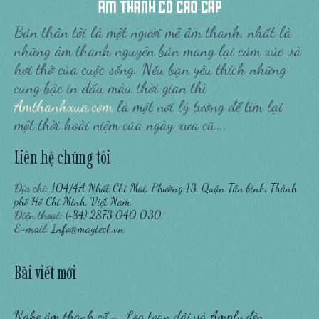
Bản thân tôi là một người mê âm thanh, nhất là
những âm thanh nguyên bản mang lại cảm xúc và
hơi thở của cuộc sống. Nếu bạn yêu thích những
cung bậc in dấu màu thời gian thì
Amthanhxua.com
là một nơi lý tưởng để tìm lại
một thời hoài niệm của ngày xưa cũ….
Liên hệ chúng tôi
Địa chỉ:
104/4A Nhất Chi Mai, Phường 13, Quận Tân bình, Thành
phố Hồ Chí Minh, Việt Nam.
Điện thoại:
(+84) 2873 040 030.
E-mail:
Info@maytech.vn
Bài viết mới
Nghe âm thanh cổ – Loa toàn dải và Amply đèn