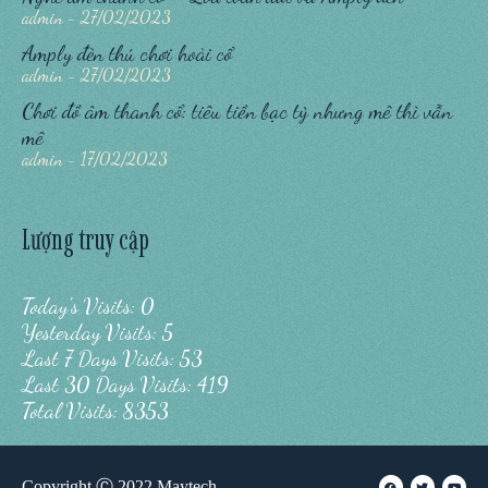
admin
27/02/2023
Amply đèn thú chơi hoài cổ
admin
27/02/2023
Chơi đồ âm thanh cổ: tiêu tiền bạc tỷ nhưng mê thì vẫn
mê
admin
17/02/2023
Lượng truy cập
Today's Visits: 0
Yesterday Visits: 5
Last 7 Days Visits: 53
Last 30 Days Visits: 419
Total Visits: 8353
Copyright Ⓒ 2022 Maytech