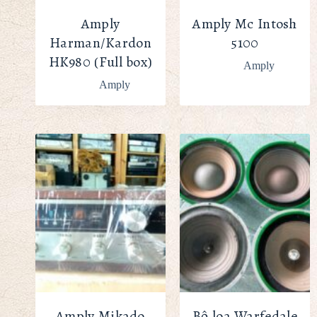
Amply
Amply Mc Intosh
Harman/Kardon
5100
HK980 (Full box)
Amply
Amply
Amply Mikado
Bộ loa Warfedale