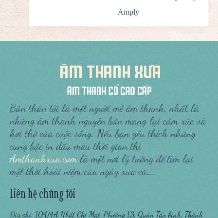
Amply
Bản thân tôi là một người mê âm thanh, nhất là
những âm thanh nguyên bản mang lại cảm xúc và
hơi thở của cuộc sống. Nếu bạn yêu thích những
cung bậc in dấu màu thời gian thì
Amthanhxua.com
là một nơi lý tưởng để tìm lại
một thời hoài niệm của ngày xưa cũ….
Liên hệ chúng tôi
Địa chỉ:
104/4A Nhất Chi Mai, Phường 13, Quận Tân bình, Thành