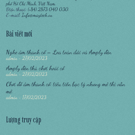
phố Hồ Chí Minh, Việt Nam.
Điện thoại:
(+84) 2873 040 030.
E-mail:
Info@maytech.vn
Bài viết mới
Nghe âm thanh cổ – Loa toàn dải và Amply đèn
admin
27/02/2023
Amply đèn thú chơi hoài cổ
admin
27/02/2023
Chơi đồ âm thanh cổ: tiêu tiền bạc tỷ nhưng mê thì vẫn
mê
admin
17/02/2023
Lượng truy cập