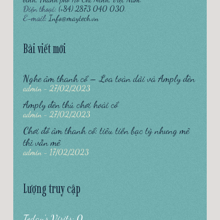
Điện thoại:
(+84) 2873 040 030.
E-mail:
Info@maytech.vn
Bài viết mới
Nghe âm thanh cổ – Loa toàn dải và Amply đèn
admin
27/02/2023
Amply đèn thú chơi hoài cổ
admin
27/02/2023
Chơi đồ âm thanh cổ: tiêu tiền bạc tỷ nhưng mê
thì vẫn mê
admin
17/02/2023
Lượng truy cập
Today's Visits: 0