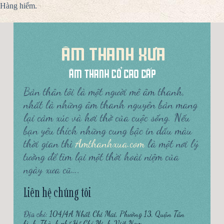
Hàng hiếm.
Bản thân tôi là một người mê âm thanh,
nhất là những âm thanh nguyên bản mang
lại cảm xúc và hơi thở của cuộc sống. Nếu
bạn yêu thích những cung bậc in dấu màu
thời gian thì
Amthanhxua.com
là một nơi lý
tưởng để tìm lại một thời hoài niệm của
ngày xưa cũ….
Liên hệ chúng tôi
Địa chỉ:
104/4A Nhất Chi Mai, Phường 13, Quận Tân
bình, Thành phố Hồ Chí Minh, Việt Nam.