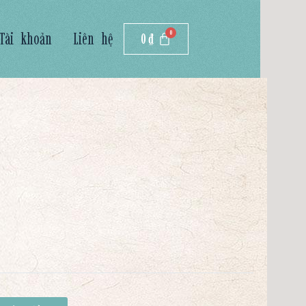
Tài khoản
Liên hệ
0
₫