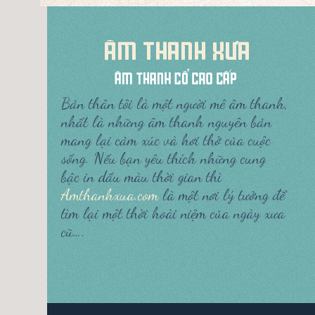
Bản thân tôi là một người mê âm thanh,
nhất là những âm thanh nguyên bản
mang lại cảm xúc và hơi thở của cuộc
sống. Nếu bạn yêu thích những cung
bậc in dấu màu thời gian thì
Amthanhxua.com
là một nơi lý tưởng để
tìm lại một thời hoài niệm của ngày xưa
cũ….