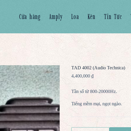
Cửa hàng
Amply
Loa
Kèn
Tin Tức
TAD 4002 (Audio Technica)
4,400,000
₫
Tần số từ 800-20000Hz.
Tiếng mềm mại, ngọt ngào.