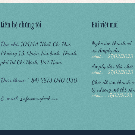
Liên hệ chúng tôi
Bài viết mới
Nghe âm thanh cổ 
Địa chỉ:
104/4A Nhất Chi Mai,
và Amply đèn
Phường 13, Quận Tân bình, Thành
admin
27/02/2023
phố Hồ Chí Minh, Việt Nam.
Amply đèn thú chơi 
admin
27/02/2023
Điện thoại:
(+84) 2873 040 030.
Chơi đồ âm thanh cổ:
tỷ nhưng mê thì vẫ
admin
17/02/2023
E-mail:
Info@maytech.vn