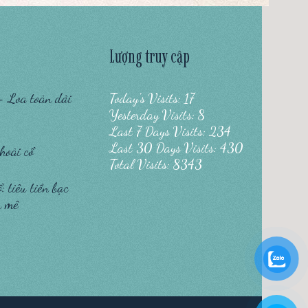
Lượng truy cập
– Loa toàn dải
Today's Visits: 17
Yesterday Visits: 8
Last 7 Days Visits: 234
Last 30 Days Visits: 430
hoài cổ
Total Visits: 8343
 tiêu tiền bạc
n mê