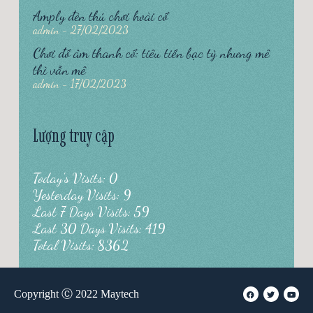
Amply đèn thú chơi hoài cổ
admin
27/02/2023
Chơi đồ âm thanh cổ: tiêu tiền bạc tỷ nhưng mê
thì vẫn mê
admin
17/02/2023
Lượng truy cập
Today's Visits: 0
Yesterday Visits: 9
Last 7 Days Visits: 59
Last 30 Days Visits: 419
Total Visits: 8362
Copyright Ⓒ 2022 Maytech