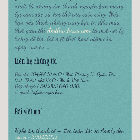
nhất là những âm thanh nguyên bản mang
lại cảm xúc và hơi thở của cuộc sống. Nếu
bạn yêu thích những cung bậc in dấu màu
thời gian thì
Amthanhxua.com
là một nơi lý
tưởng để tìm lại một thời hoài niệm của
ngày xưa cũ….
Liên hệ chúng tôi
Địa chỉ:
104/4A Nhất Chi Mai, Phường 13, Quận Tân
bình, Thành phố Hồ Chí Minh, Việt Nam.
Điện thoại:
(+84) 2873 040 030.
E-mail:
Info@maytech.vn
Bài viết mới
Nghe âm thanh cổ – Loa toàn dải và Amply đèn
admin
27/02/2023