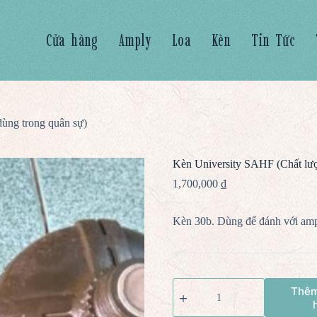
Cửa hàng
Amply
Loa
Kèn
Tin Tức
ùng trong quân sự)
Kèn University SAHF (Chất lượ
1,700,000
₫
Kèn 30b. Dùng để đánh với amp
Thêm