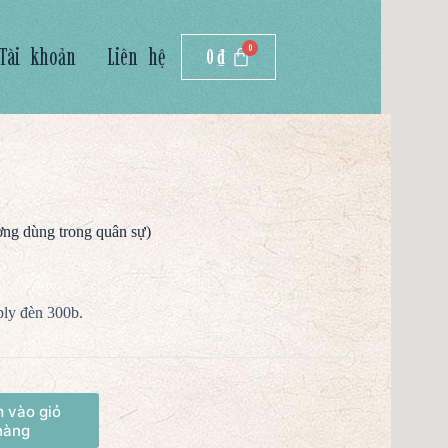
Tài khoản
Liên hệ
0
₫
ng dùng trong quân sự)
ly đèn 300b.
 vào giỏ
hàng