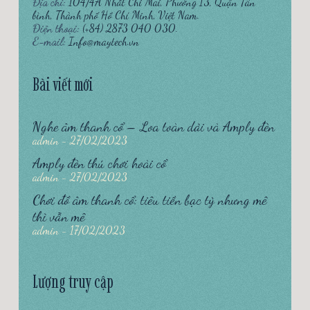
Địa chỉ:
104/4A Nhất Chi Mai, Phường 13, Quận Tân
bình, Thành phố Hồ Chí Minh, Việt Nam.
Điện thoại:
(+84) 2873 040 030.
E-mail:
Info@maytech.vn
Bài viết mới
Nghe âm thanh cổ – Loa toàn dải và Amply đèn
admin
27/02/2023
Amply đèn thú chơi hoài cổ
admin
27/02/2023
Chơi đồ âm thanh cổ: tiêu tiền bạc tỷ nhưng mê
thì vẫn mê
admin
17/02/2023
Lượng truy cập