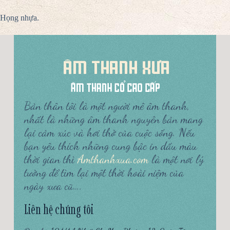
Họng nhựa.
Bản thân tôi là một người mê âm thanh,
nhất là những âm thanh nguyên bản mang
lại cảm xúc và hơi thở của cuộc sống. Nếu
bạn yêu thích những cung bậc in dấu màu
thời gian thì
Amthanhxua.com
là một nơi lý
tưởng để tìm lại một thời hoài niệm của
ngày xưa cũ….
Liên hệ chúng tôi